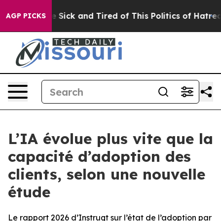
ple Are Sick and Tired of This Politics of Hatred”
The 
AGP PICKS
L’IA évolue plus vite que la
capacité d’adoption des
clients, selon une nouvelle
étude
Le rapport 2026 d’Instruqt sur l’état de l’adoption par