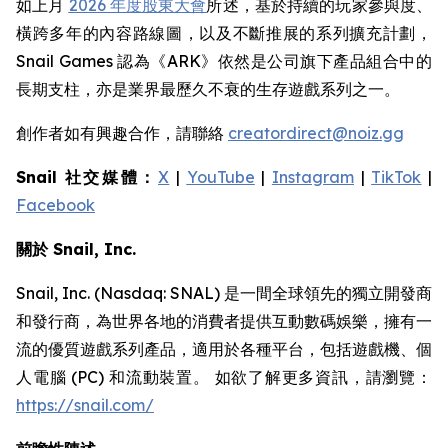
如上月
2026 年度股東大會
所述，基於持續的玩家參與度、
橫跨多年的內容路線圖，以及不斷推展的系列擴充計劃，
Snail Games 認為《ARK》依然是公司旗下產品組合中的
長期支柱，亦是業界最歷久不衰的生存遊戲系列之一。
創作者如有興趣合作，請聯絡
creatordirect@noiz.gg
Snail 社交媒體：
X
|
YouTube
|
Instagram
|
TikTok
|
Facebook
關於 Snail, Inc.
Snail, Inc. (Nasdaq: SNAL) 是一間全球領先的獨立開發商
和發行商，為世界各地的消費者提供互動數碼娛樂，擁有一
流的優質遊戲系列產品，適用於各種平台，包括遊戲機、個
人電腦 (PC) 和流動裝置。 如欲了解更多資訊，請瀏覽：
https://snail.com/