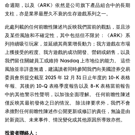
命週期，以及《ARK》依然是公司旗下產品組合中的長期
支柱，亦是業界最歷久不衰的生存遊戲系列之一。
此處列載的任何前瞻性陳述均反映我們當前的觀點，並且涉
及某些風險和不確定性，其中包括但不限於：《ARK》系
列持續吸引玩家，並延續其商業增長動力；我方遊戲在市場
上獲接受的程度、我方遊戲的成功開發、營銷或銷售，以及
我們留住關鍵員工或維持 Nasdaq 上市地位的能力。 這些
風險並非詳盡無遺，建議讀者同時參閱我們向美國證券交易
委員會所提交截至 2025 年 12 月 31 日止年度的 10-K 表格
年報、其後的 10-Q 表格季度報告以及 8-K 表格當前報告
中的其他警示性聲明，以加強全面理解。 任何前瞻性陳述
僅反映其最初發佈之日的情況。 除法律要求外，我們不會
承擔對任何前瞻性陳述作公開更新或修訂的責任，無論是由
於新資訊、未來事件、情況變化或其他原因所導致亦然。
投資者聯絡人：