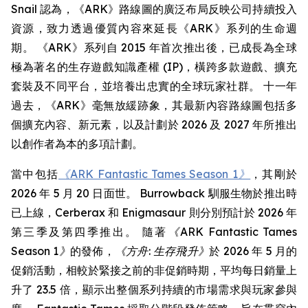
Snail 認為，《ARK》路線圖的廣泛布局反映公司持續投入
資源，致力透過優質內容來延長《ARK》系列的生命週
期。 《ARK》系列自 2015 年首次推出後，已成長為全球
極為著名的生存遊戲知識產權 (IP)，橫跨多款遊戲、擴充
套裝及不同平台，並培養出忠實的全球玩家社群。 十一年
過去，《ARK》毫無放緩跡象，其最新內容路線圖包括多
個擴充內容、新元素，以及計劃於 2026 及 2027 年所推出
以創作者為本的多項計劃。
當中包括
《ARK Fantastic Tames Season 1》
，其剛於
2026 年 5 月 20 日面世。 Burrowback 馴服生物於推出時
已上線，Cerberax 和 Enigmasaur 則分別預計於 2026 年
第三季及第四季推出。 隨著
《ARK Fantastic Tames
Season 1》
的發佈，
《方舟: 生存飛升》
於 2026 年 5 月的
促銷活動，相較於緊接之前的非促銷時期，平均每日銷量上
升了 23.5 倍，顯示出整個系列持續的市場需求與玩家參與