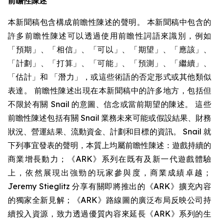
前瞻性陳述
本新聞稿包含構成前瞻性陳述的聲明。 本新聞稿中包含的
許多前瞻性陳述可以透過使用前瞻性詞語來識別，例如
「預期」、「相信」、「可以」、「期望」、「應該」、
「計劃」、「打算」、「可能」、「預測」、「繼續」、
「估計」和 「潛力」，或這些術語的否定形式或其他類似
表達。 前瞻性陳述出現在本新聞稿中的許多地方，包括但
不限於有關 Snail 的意圖、信念或當前期望的陳述。 這些
前瞻性陳述包括有關 Snail 業務未來可能或假設結果、財務
狀況、營運結果、流動資金、計劃和目標的資訊。 Snail 就
下列事宜發表的聲明，本質上均屬前瞻性陳述：遊戲持續的
商業增長動力；《ARK》系列在既有及新一代遊戲體驗
上，依然展現出強勁的玩家參與度，商業成績卓越；
Jeremy Stieglitz 分享有關即將推出的《ARK》擴充內容
的獨家全新見解；《ARK》路線圖的廣泛布局反映公司持
續投入資源，致力透過優質內容來延長《ARK》系列的生