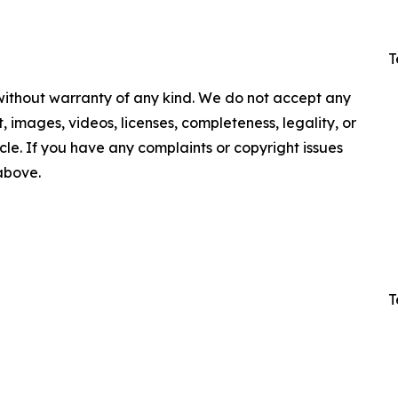
T
 without warranty of any kind. We do not accept any
nt, images, videos, licenses, completeness, legality, or
ticle. If you have any complaints or copyright issues
 above.
T