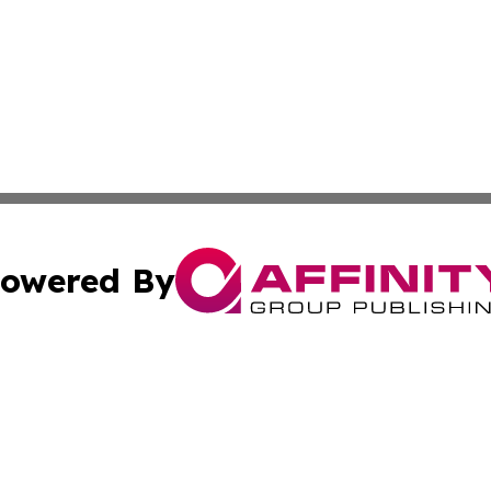
owered By
ubmit Press Release
Terms & Conditions
Copyright/DMCA
s Inc. dba Affinity Group Publishing & Tech Daily Missouri
Cookie Settings / Your Privacy Choices