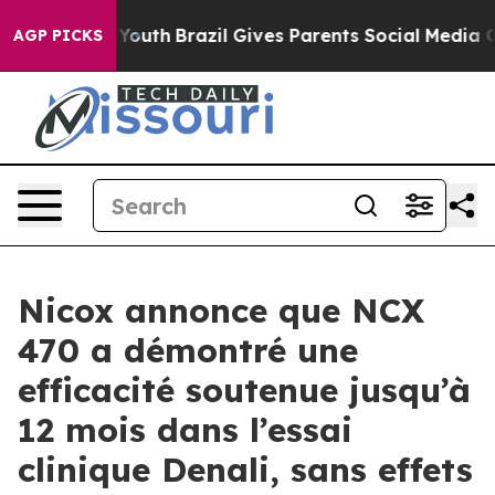
 Harms to Youth
Brazil Gives Parents Social Media Contr
AGP PICKS
Nicox annonce que NCX
470 a démontré une
efficacité soutenue jusqu’à
12 mois dans l’essai
clinique Denali, sans effets