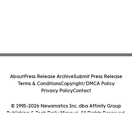
About
Press Release Archive
Submit Press Release
Terms & Conditions
Copyright/DMCA Policy
Privacy Policy
Contact
© 1995-2026 Newsmatics Inc. dba Affinity Group
Publishing & Tech Daily Missouri. All Rights Reserved.
Cookie Settings / Your Privacy Choices