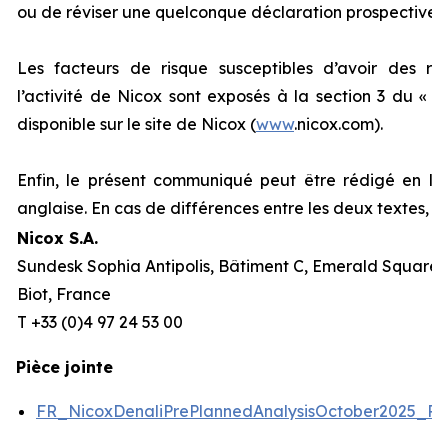
ou de réviser une quelconque déclaration prospective.
Les facteurs de risque susceptibles d’avoir des répe
l’activité de Nicox sont exposés à la section 3 du «
R
disponible sur le site de Nicox (
www
.nicox.com).
Enfin, le présent communiqué peut être rédigé en la
anglaise. En cas de différences entre les deux textes, l
Nicox S.A.
Sundesk Sophia Antipolis, Bâtiment C, Emerald Square, 
Biot, France
T +33 (0)4 97 24 53 00
Pièce jointe
FR_NicoxDenaliPrePlannedAnalysisOctober2025_P